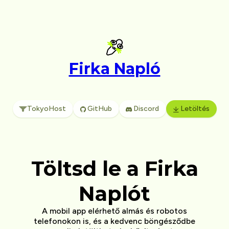
Firka Napló
TokyoHost
GitHub
Discord
Letöltés
Töltsd le a Firka
Naplót
A mobil app elérhető almás és robotos
telefonokon is, és a kedvenc böngésződbe