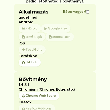
pedig letöltheted a bővítményt.
Alkalmazás
Bátor vagyok!
undefined
Android
F-Droid
Google Play
arm64.apk
armeabi.apk
iOS
TestFlight
Forráskód
GitHub
Bővítmény
1.4.8.1
Chromium (Chrome, Edge, stb.)
Chrome Web Store
Firefox
Firefox Add-ons