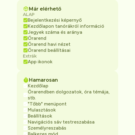
Már elérhető
ALAP
Bejelentkezési képernyő
Kezdőlapon tanórákról információ
Jegyek száma és aránya
Órarend
Órarend havi nézet
Órarend beállításai
Extrák
App ikonok
Hamarosan
Kezdőlap
Órarendben dolgozatok, óra témája,
stb.
"Tőbb" menüpont
Mulasztások
Beállítások
Navigációs sáv testreszabása
Személyreszabás
Balkezes mód